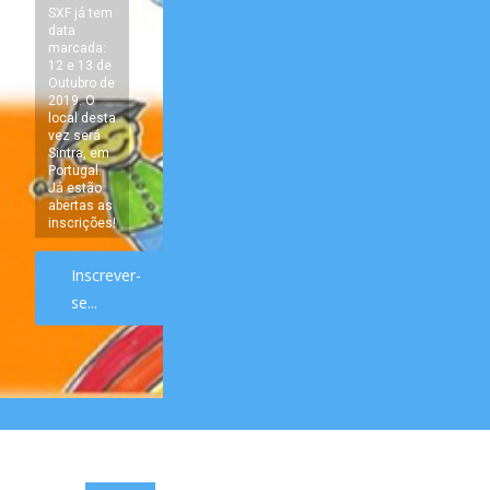
SXF já tem
data
marcada:
12 e 13 de
Outubro de
2019. O
local desta
vez será
Sintra, em
Portugal.
Já estão
abertas as
inscrições!
Inscrever-
se...