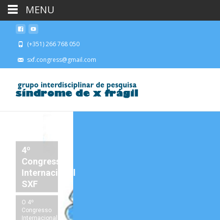
MENU
(+351) 266 768 050
sxf.congress@gmail.com
4º
Congresso
Internacional
SXF
O 4º
Congresso
Internacional