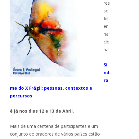
res
so
Int
er
na
cio
nal
Sí
nd
ro
me do X Frágil: pessoas, contextos e
percursos
é já nos dias 12 e 13 de Abril.
Mais de uma centena de participantes e um
conjunto de oradores de vários países estão