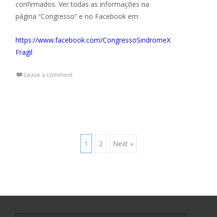
confirmados. Ver todas as informações na
página “Congresso” e no Facebook em:
https://www.facebook.com/CongressoSindromeX
Fragil
Leave a comment
1
2
Next »
Posts navigation
Search for: