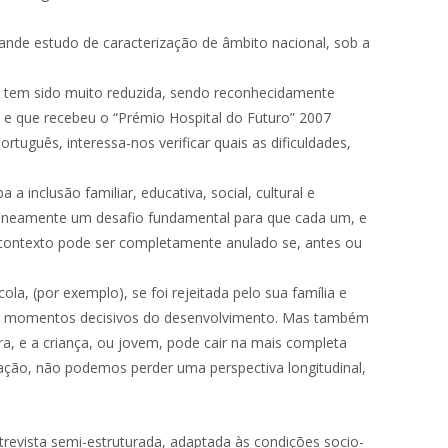
nde estudo de caracterização de âmbito nacional, sob a
ão tem sido muito reduzida, sendo reconhecidamente
 e que recebeu o “Prémio Hospital do Futuro” 2007
tuguês, interessa-nos verificar quais as dificuldades,
clusão familiar, educativa, social, cultural e
ltaneamente um desafio fundamental para que cada um, e
u contexto pode ser completamente anulado se, antes ou
a, (por exemplo), se foi rejeitada pelo sua família e
u em momentos decisivos do desenvolvimento. Mas também
ra, e a criança, ou jovem, pode cair na mais completa
ção, não podemos perder uma perspectiva longitudinal,
trevista semi-estruturada, adaptada às condições socio-