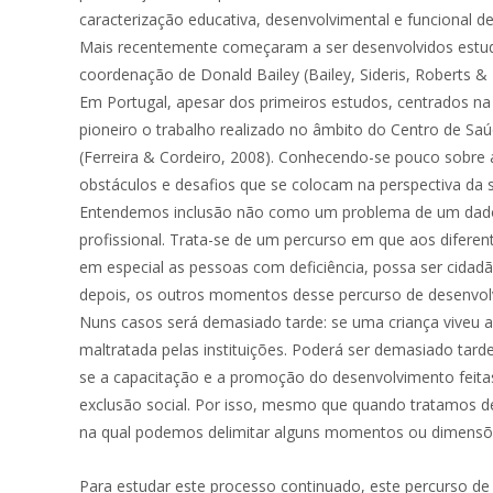
caracterização educativa, desenvolvimental e funcional de
Mais recentemente começaram a ser desenvolvidos estudo
coordenação de Donald Bailey (Bailey, Sideris, Roberts & 
Em Portugal, apesar dos primeiros estudos, centrados na
pioneiro o trabalho realizado no âmbito do Centro de Sa
(Ferreira & Cordeiro, 2008). Conhecendo-se pouco sobre as
obstáculos e desafios que se colocam na perspectiva da s
Entendemos inclusão não como um problema de um dado mo
profissional. Trata-se de um percurso em que aos difer
em especial as pessoas com deficiência, possa ser cidad
depois, os outros momentos desse percurso de desenvolv
Nuns casos será demasiado tarde: se uma criança viveu a 
maltratada pelas instituições. Poderá ser demasiado ta
se a capacitação e a promoção do desenvolvimento feitas 
exclusão social. Por isso, mesmo que quando tratamos d
na qual podemos delimitar alguns momentos ou dimensõ
Para estudar este processo continuado, este percurso de 