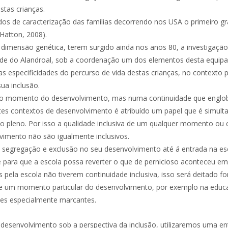
stas crianças.
s de caracterização das famílias decorrendo nos USA o primeiro gra
Hatton, 2008).
 dimensão genética, terem surgido ainda nos anos 80, a investigaç
úde do Alandroal, sob a coordenação um dos elementos desta equipa
 especificidades do percurso de vida destas crianças, no contexto por
ua inclusão.
mento do desenvolvimento, mas numa continuidade que engloba a in
entes contextos de desenvolvimento é atribuído um papel que é simu
ão pleno. Por isso a qualidade inclusiva de um qualquer momento o
imento não são igualmente inclusivos.
segregação e exclusão no seu desenvolvimento até á entrada na escol
rde para que a escola possa reverter o que de pernicioso acontece
pela escola não tiverem continuidade inclusiva, isso será deitado fo
e um momento particular do desenvolvimento, por exemplo na educa
es especialmente marcantes.
desenvolvimento sob a perspectiva da inclusão, utilizaremos uma en