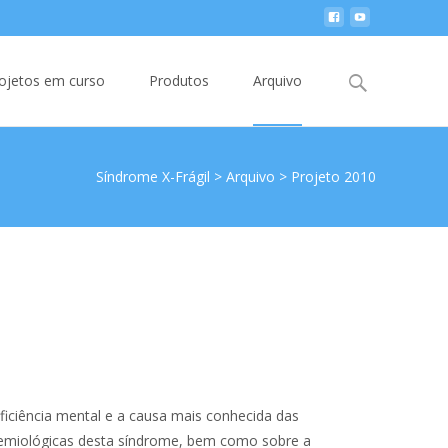
Search
ojetos em curso
Produtos
Arquivo
for:
Síndrome X-Frágil
>
Arquivo
>
Projeto 2010
iciência mental e a causa mais conhecida das
idemiológicas desta síndrome, bem como sobre a