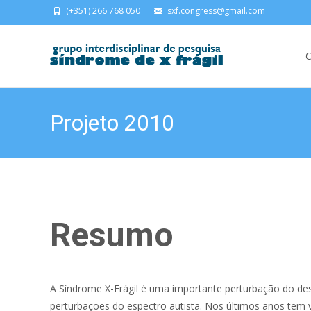
(+351) 266 768 050
sxf.congress@gmail.com
Skip
C
Projeto 2010
Resumo
A Síndrome X-Frágil é uma importante perturbação do des
perturbações do espectro autista. Nos últimos anos tem