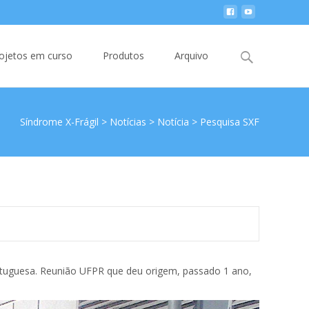
Search
ojetos em curso
Produtos
Arquivo
for:
Síndrome X-Frágil
>
Notícias
>
Notícia
>
Pesquisa SXF
portuguesa. Reunião UFPR que deu origem, passado 1 ano,