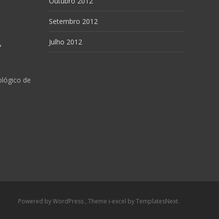
Outubro 2012
Setembro 2012
Julho 2012
,
ológico de
Powered by WordPress
, Theme
i-excel
by TemplatesNext.