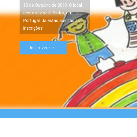
13 de Outubro de 2019. O local
desta vez será Sintra, em
Portugal. Já estão abertas as
inscrições!
Inscrever-se...