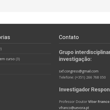
rias
Contato
)
Grupo interdisciplina
investigação:
 em curso
(3)
sxf.congress@gmail.com
Telefone: (+351) 266 768 050
Investigador Respon
Professor Doutor
Vítor Franco
vfranco@uevora.pt