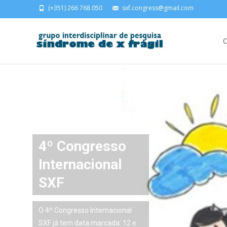
(+351) 266 768 050
sxf.congress@gmail.com
Skip
C
4º Congresso
Internacional
SXF
O 4º Congresso Internacional
SXF já tem data marcada: 12 e